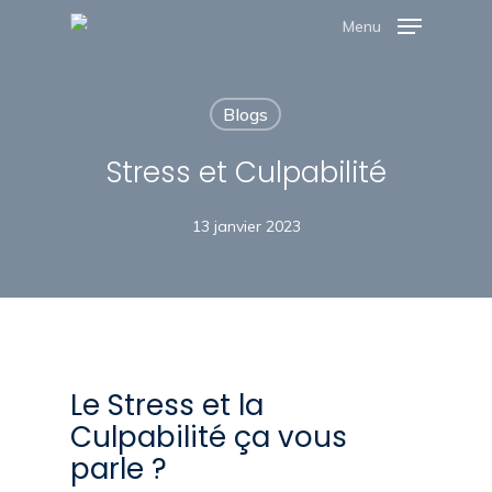
Skip
Menu
to
Close
main
Menu
Blogs
content
Stress et Culpabilité
13 janvier 2023
Le Stress et la
Culpabilité ça vous
parle ?