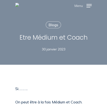
Skip
Menu
to
Close
main
Menu
Blogs
content
Etre Médium et Coach
30 janvier 2023
Si………..
On peut être à la fois Médium et Coach
.