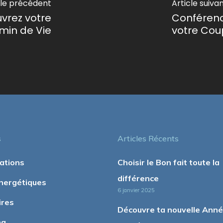
cle précédent
Article suiva
vrez votre
Conférence
min de Vie
votre Cou
s
Articles Récents
ations
Choisir le Bon fait toute la
différence
nergétiques
6 janvier 2025
ires
Découvre ta nouvelle Ann
ng